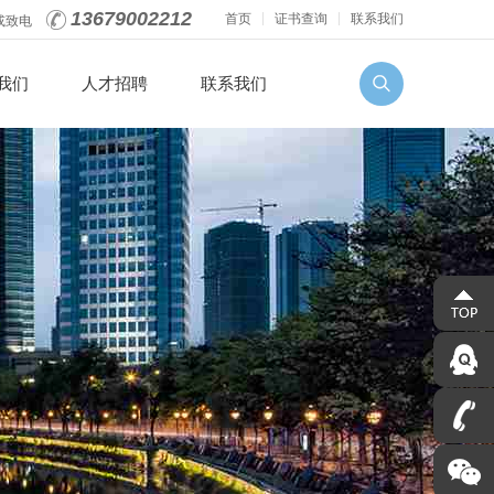
13679002212
首页
证书查询
联系我们
或致电
我们
人才招聘
联系我们
2020-07-11
2020-07-05
2020-06-28
2020-09-05
2020-08-26
2020-08-17
2020-08-11
2020-08-05
2020-07-28
2020-07-20