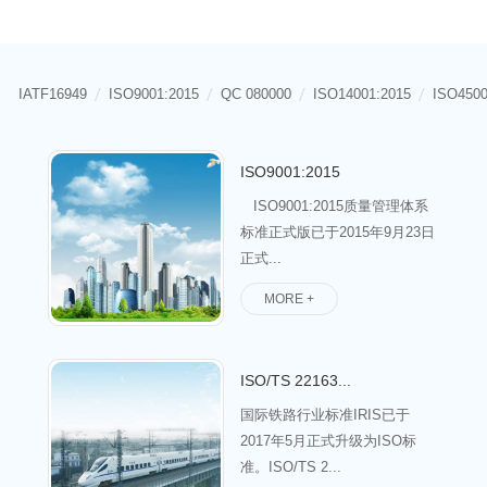
订质量，环境,职业健康安全管理体系认证咨询辅导合同
49内审员，五大技术工具，VDA6.3年度培训合同
某外饰签订IATF16949汽车行业质量管理体系认证咨询合同
IATF16949
ISO9001:2015
QC 080000
ISO14001:2015
ISO450
27001信息安全管理体系认证咨询合同
业健康安全管理体系认证咨询辅导合同
ISO9001:2015
ISO9001:2015质量管理体系
标准正式版已于2015年9月23日
正式...
MORE +
ISO/TS 22163...
国际铁路行业标准IRIS已于
2017年5月正式升级为ISO标
准。ISO/TS 2...