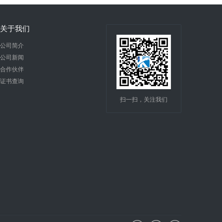
关于我们
公司简介
公司新闻
合作伙伴
证书查询
扫一扫，关注我们