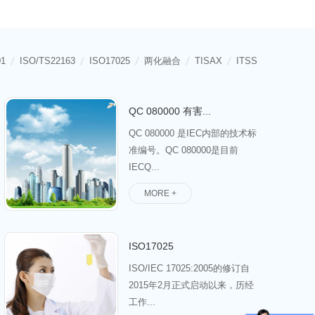
2020-08-17
2020-08-11
2020-08-05
01
ISO/TS22163
ISO17025
两化融合
TISAX
ITSS
2020-07-28
2020-07-20
QC 080000 有害...
QC 080000 是IEC内部的技术标
准编号。QC 080000是目前
IECQ...
MORE +
ISO17025
ISO/IEC 17025:2005的修订自
2015年2月正式启动以来，历经
工作...