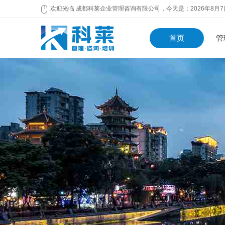
欢迎光临 成都科莱企业管理咨询有限公司，
今天是：2026年8月7
首页
管
科莱与某迈新能源签订环境,职
科莱与某岩电子签订ISO/TS22
科莱与两家上市公司宁德时代与德方科技
科莱与知名某什模具企业签订IAT
科莱与某创新能签订ISO/TS22
科莱与某腿集团，某科创电子签
科莱与某锂电材料签订IATF169
科莱与一汽大众一级供应商一汽富维
科莱与知名企业某旭光电签订ISO
科莱与某叶草签订质量，环境,职