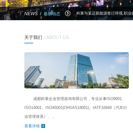
科莱与某迈新能源签订环境,职
NEWS
/
最新动态
科莱与某岩电子签订ISO/TS22
科莱与两家上市公司宁德时代与德方科技
科莱与知名某什模具企业签订IAT
关于我们
/ ABOUT US
科莱与某创新能签订ISO/TS22
科莱与某腿集团，某科创电子签
科莱与某锂电材料签订IATF169
科莱与一汽大众一级供应商一汽富维
科莱与知名企业某旭光电签订ISO
科莱与某叶草签订质量，环境,职
科莱与某迈新能源签订环境,职
成都科莱企业管理咨询有限公司，专业从事ISO9001、
科莱与某岩电子签订ISO/TS22
ISO14001、ISO45001(OHSAS18001)、IATF16949（汽车行
科莱与两家上市公司宁德时代与德方科技
业管理体系）、...
科莱与知名某什模具企业签订IAT
查看详情
科莱与某创新能签订ISO/TS22