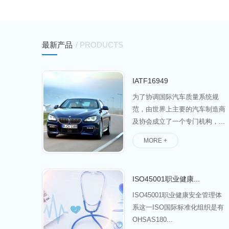
科莱与某腿集团，某科创电子签
科莱与某锂电材料签订IATF169
科莱与一汽大众一级供应商一汽富维
最新产品
/ PRODUCTS
科莱与知名企业某旭光电签订ISO
科莱与某叶草签订质量，环境,职
IATF16949
为了协调国际汽车质量系统规
范，由世界上主要的汽车制造商
及协会成立了一个专门机构，...
MORE +
ISO45001职业健康...
ISO45001职业健康安全管理体
系这一ISO国际标准化组织是有
OHSAS180...