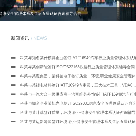
业健康安全管理体系及售后五星认证咨询辅导合同
163铁路行业质量管理体系辅导合同
合资公司某铁科技签订IATF16949&ISO14001&ISO...
F16949汽车行业质量管理体系认证咨询合同
新闻资讯
/ NEWS
163铁路行业质量管理体系辅导合同
订质量，环境,职业健康安全管理体系认证咨询辅导合同
科莱与知名某什模具企业签订IATF16949汽车行业质量管理体系认证咨
49内审员，五大技术工具，VDA6.3年度培训合同
科莱与某创新能签订ISO/TS22163铁路行业质量管理体系辅导合同
某外饰签订IATF16949汽车行业质量管理体系认证咨询合同
科莱与某腿集团，某科创电子签订质量，环境,职业健康安全管理体系
27001信息安全管理体系认证咨询合同
科莱与某锂电材料签订IATF16949内审员，五大技术工具，VDA6...
业健康安全管理体系认证咨询辅导合同
科莱与一汽大众一级供应商一汽富维某外饰签订IATF16949汽车行业质
业健康安全管理体系及售后五星认证咨询辅导合同
科莱与知名企业某旭光电签订ISO27001信息安全管理体系认证咨
163铁路行业质量管理体系辅导合同
科莱与某叶草签订质量，环境,职业健康安全管理体系认证咨询辅导
合资公司某铁科技签订IATF16949&ISO14001&ISO...
科莱与某迈新能源签订环境,职业健康安全管理体系及售后五星认证咨
F16949汽车行业质量管理体系认证咨询合同
163铁路行业质量管理体系辅导合同